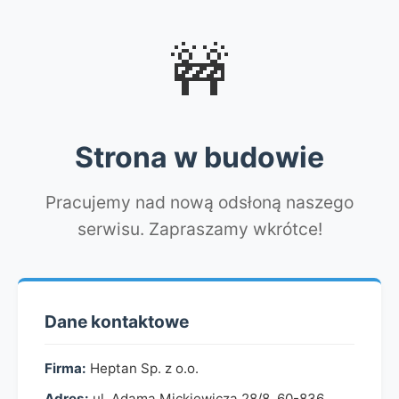
🚧
Strona w budowie
Pracujemy nad nową odsłoną naszego
serwisu. Zapraszamy wkrótce!
Dane kontaktowe
Firma:
Heptan Sp. z o.o.
Adres:
ul. Adama Mickiewicza 28/8, 60-836