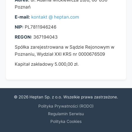
Poznań
E-mail:
kontakt @ heptan.com
NIP:
PL7811946246
REGON:
367194043
Spółka zarejestrowana w Sądzie Rejonowym w
Poznaniu, Wydział XXI KRS nr 0000676509
Kapitał zakładowy 5.000,00 zł.
© 2026 Heptan Sp. z o.o. Wszelkie prawa zastrzeżone.
Polityka Prywatności (RODO)
Regulamin Serwisu
Polityka Cookies